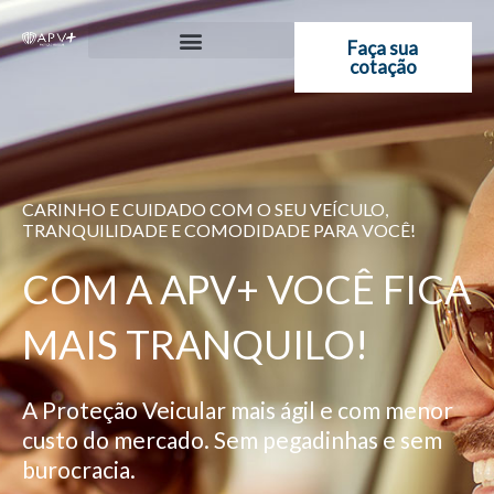
Ir
para
Faça sua
cotação
o
conteúdo
CARINHO E CUIDADO COM O SEU VEÍCULO,
TRANQUILIDADE E COMODIDADE PARA VOCÊ!
COM A APV+ VOCÊ FICA
MAIS TRANQUILO!
A Proteção Veicular mais ágil e com menor
custo do mercado. Sem pegadinhas e sem
burocracia.