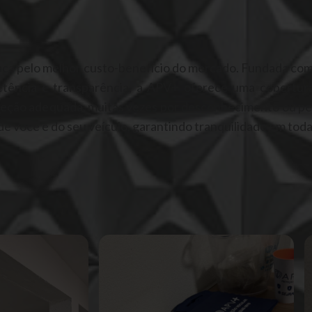
ca pelo melhor custo-benefício do mercado. Fundada com o
etência e transparência, a APV+ oferece uma cobertu
oteção adequada, muitas vezes por desconhecimento ou pe
e você e do seu veículo, garantindo tranquilidade em toda