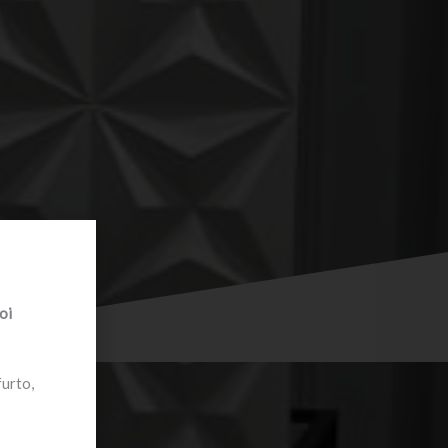
oi
furto,