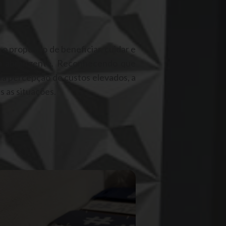
 propósito de beneficiar, cuidar e
ra abrangente. Reconhecendo que
la percepção de custos elevados, a
s as situações.