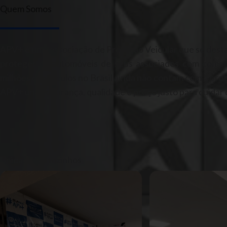
Quem Somos
APV+ é uma associação de Proteção Veicular que se desta
proteger os automóveis de seus associados com comp
milhões de veículos no Brasil ainda não contam com a pr
APV+ une segurança, qualidade e preço justo para cuidar d
Unidade Matozinhos