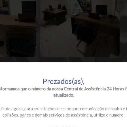
Prezados(as),
nformamos que o número da nossa Central de Assistência 24 Horas f
atualizado.
tir de agora, para solicitações de reboque, comunicação de roubo e 
colisões, panes e demais serviços de assistência, utilize o número: