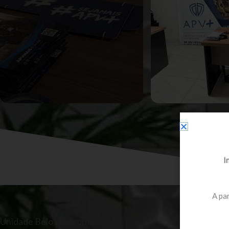
I
A par
Unidade Belo Horizonte