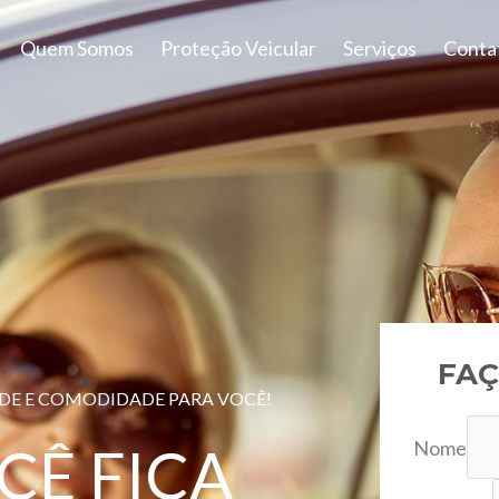
Quem Somos
Proteção Veicular
Serviços
Conta
FAÇ
ADE E COMODIDADE PARA VOCÊ!
Nome
CÊ FICA