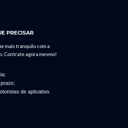
E PRECISAR
ue mais tranquilo com a
o. Contrate agora mesmo!
ia;
 prazo;
toristas de aplicativo.