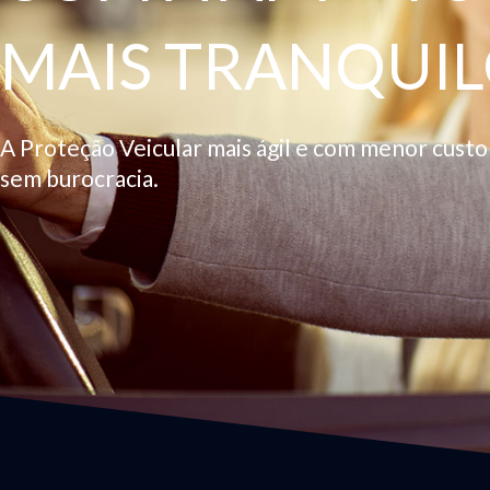
MAIS TRANQUIL
A Proteção Veicular mais ágil e com menor cust
sem burocracia.