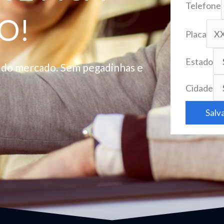
Telefone
O!
Placa
Estado
o do mercado. Sem pegadinhas e
Cidade
Salv