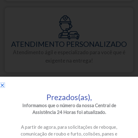
ATENDIMENTO PERSONALIZADO
Atendimento ágil e especializado para você que é
exigente na entrega!
Prezados(as),
Informamos que o número da nossa Central de
Assistência 24 Horas foi atualizado.
PARCEIROS DE PRIMEIRA
Oficinas credenciadas e especializadas para a sua
A partir de agora, para solicitações de reboque,
segurança!
comunicação de roubo e furto, colisões, panes e