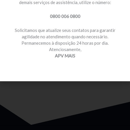
demais serviços de assistência, utilize o número:
0800 006 0800
Solicitamos que atualize seus contatos para garantir
agilidade no atendimento quando necessário.
Permanecemos à disposição 24 horas por dia.
MOTORISTA PROFISSIONAL
Atenciosamente,
Temos planos e preços com diferenciais para você
APV MAIS
que é motorista profissional.