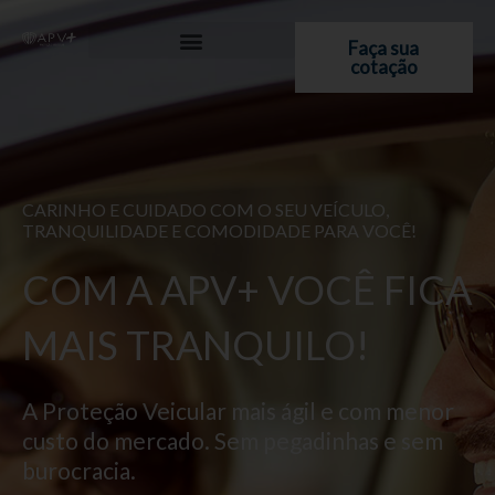
Ir
para
Faça sua
cotação
o
conteúdo
CARINHO E CUIDADO COM O SEU VEÍCULO,
TRANQUILIDADE E COMODIDADE PARA VOCÊ!
COM A APV+ VOCÊ FICA
MAIS TRANQUILO!
A Proteção Veicular mais ágil e com menor
custo do mercado. Sem pegadinhas e sem
burocracia.