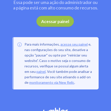
Essa pode ser uma ação do administrador ou
a página está com alto consumo de recursos.
.
Acessar painel
Para mais informações,
acesse seu painel
e,
nas configurações do seu site, desative a
opção "pausar" ou opte por "reiniciar seu
website". Caso o motivo seja o consumo de
recursos, verifique se possui algum alerta
em seu
painel
. Você também pode analisar a
performance de seu site ativando o add-on
de
monitoramento via New Relic
.