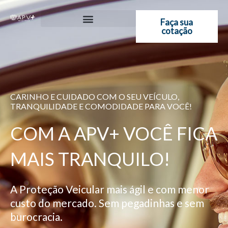
Ir
para
Faça sua
cotação
o
conteúdo
CARINHO E CUIDADO COM O SEU VEÍCULO,
TRANQUILIDADE E COMODIDADE PARA VOCÊ!
COM A APV+ VOCÊ FICA
MAIS TRANQUILO!
A Proteção Veicular mais ágil e com menor
custo do mercado. Sem pegadinhas e sem
burocracia.