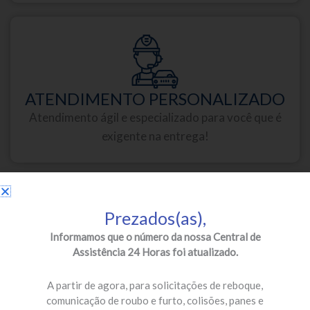
ATENDIMENTO PERSONALIZADO
Atendimento ágil e especializado para você que é
exigente na entrega!
Prezados(as),
Informamos que o número da nossa Central de
Assistência 24 Horas foi atualizado.
PARCEIROS DE PRIMEIRA
Oficinas credenciadas e especializadas para a sua
A partir de agora, para solicitações de reboque,
segurança!
comunicação de roubo e furto, colisões, panes e