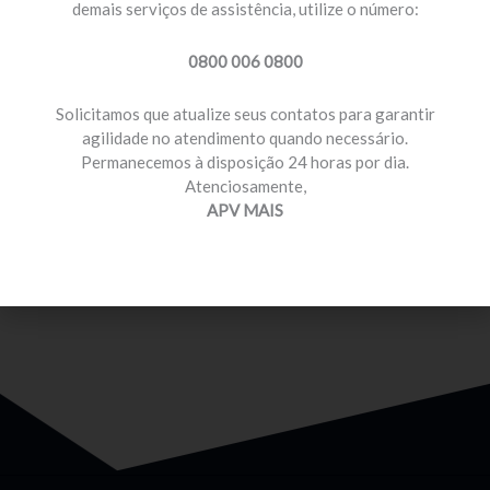
demais serviços de assistência, utilize o número:
0800 006 0800
Solicitamos que atualize seus contatos para garantir
agilidade no atendimento quando necessário.
Permanecemos à disposição 24 horas por dia.
MOTORISTA PROFISSIONAL
Atenciosamente,
Temos planos e preços com diferenciais para você
APV MAIS
que é motorista profissional.