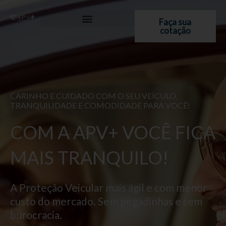
Ir
para
Faça sua
cotação
o
conteúdo
CARINHO E CUIDADO COM O SEU VEÍCULO,
TRANQUILIDADE E COMODIDADE PARA VOCÊ!
COM A APV+ VOCÊ FICA
MAIS TRANQUILO!
A Proteção Veicular mais ágil e com menor
custo do mercado. Sem pegadinhas e sem
burocracia.