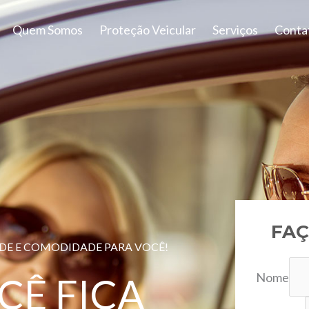
Quem Somos
Proteção Veicular
Serviços
Conta
FAÇ
ADE E COMODIDADE PARA VOCÊ!
Nome
CÊ FICA