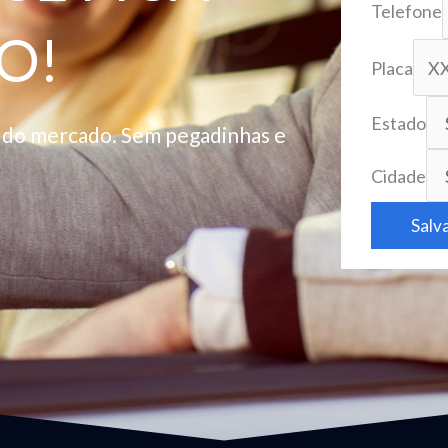
Telefone
O!
Placa
Estado
o do mercado. Sem pegadinhas e
Cidade
Salv