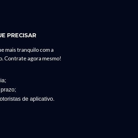
E PRECISAR
ue mais tranquilo com a
o. Contrate agora mesmo!
ia;
 prazo;
toristas de aplicativo.