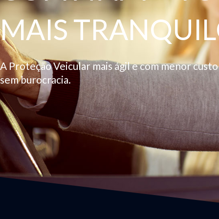
MAIS TRANQUIL
A Proteção Veicular mais ágil e com menor cust
sem burocracia.