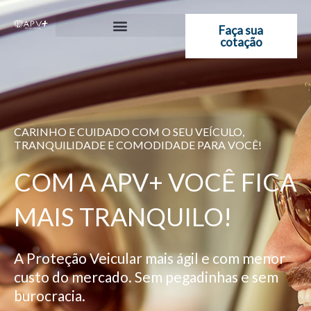
Ir
para
Faça sua
cotação
o
conteúdo
CARINHO E CUIDADO COM O SEU VEÍCULO,
TRANQUILIDADE E COMODIDADE PARA VOCÊ!
COM A APV+ VOCÊ FICA
MAIS TRANQUILO!
A Proteção Veicular mais ágil e com menor
custo do mercado. Sem pegadinhas e sem
burocracia.