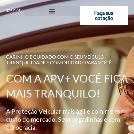
Ir
para
Faça sua
cotação
o
conteúdo
CARINHO E CUIDADO COM O SEU VEÍCULO,
TRANQUILIDADE E COMODIDADE PARA VOCÊ!
COM A APV+ VOCÊ FICA
MAIS TRANQUILO!
A Proteção Veicular mais ágil e com menor
custo do mercado. Sem pegadinhas e sem
burocracia.