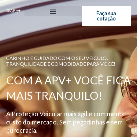
Ir
para
Faça sua
cotação
o
conteúdo
CARINHO E CUIDADO COM O SEU VEÍCULO,
TRANQUILIDADE E COMODIDADE PARA VOCÊ!
COM A APV+ VOCÊ FICA
MAIS TRANQUILO!
A Proteção Veicular mais ágil e com menor
custo do mercado. Sem pegadinhas e sem
burocracia.