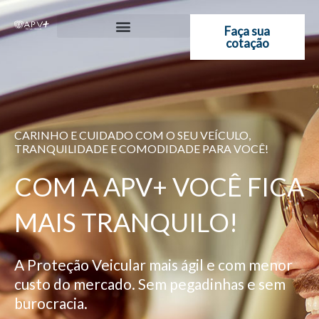
Ir
para
Faça sua
cotação
o
conteúdo
CARINHO E CUIDADO COM O SEU VEÍCULO,
TRANQUILIDADE E COMODIDADE PARA VOCÊ!
COM A APV+ VOCÊ FICA
MAIS TRANQUILO!
A Proteção Veicular mais ágil e com menor
custo do mercado. Sem pegadinhas e sem
burocracia.