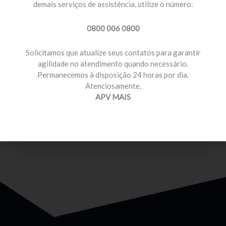
demais serviços de assistência, utilize o número:
0800 006 0800
Solicitamos que atualize seus contatos para garantir
agilidade no atendimento quando necessário.
Permanecemos à disposição 24 horas por dia.
MOTORISTA PROFISSIONAL
Atenciosamente,
Temos planos e preços com diferenciais para você
APV MAIS
que é motorista profissional.