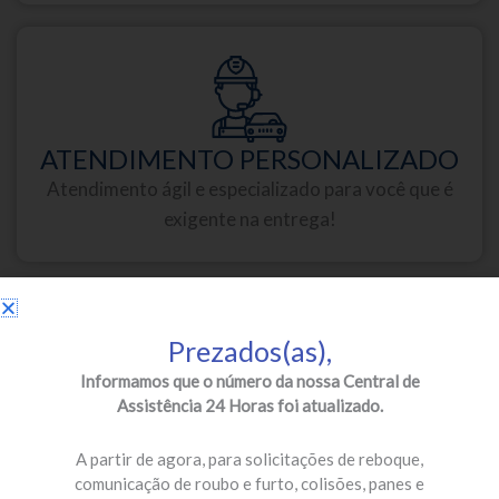
ATENDIMENTO PERSONALIZADO
Atendimento ágil e especializado para você que é
exigente na entrega!
Prezados(as),
Informamos que o número da nossa Central de
Assistência 24 Horas foi atualizado.
PARCEIROS DE PRIMEIRA
Oficinas credenciadas e especializadas para a sua
A partir de agora, para solicitações de reboque,
segurança!
comunicação de roubo e furto, colisões, panes e