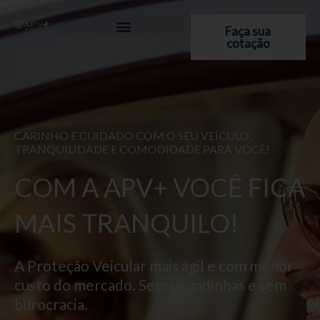
Ir
para
Faça sua
cotação
o
conteúdo
CARINHO E CUIDADO COM O SEU VEÍCULO,
TRANQUILIDADE E COMODIDADE PARA VOCÊ!
COM A APV+ VOCÊ FICA
MAIS TRANQUILO!
A Proteção Veicular mais ágil e com menor
custo do mercado. Sem pegadinhas e sem
burocracia.