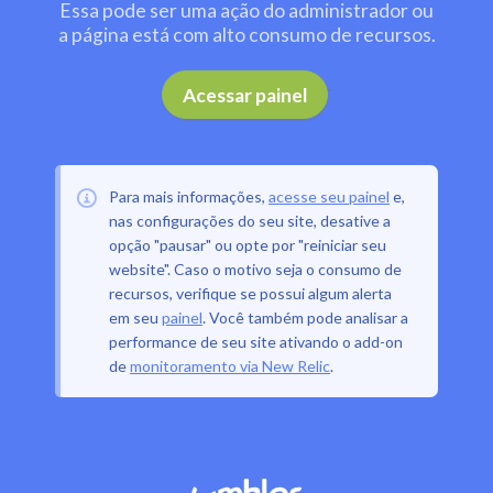
Essa pode ser uma ação do administrador ou
a página está com alto consumo de recursos.
.
Acessar painel
Para mais informações,
acesse seu painel
e,
nas configurações do seu site, desative a
opção "pausar" ou opte por "reiniciar seu
website". Caso o motivo seja o consumo de
recursos, verifique se possui algum alerta
em seu
painel
. Você também pode analisar a
performance de seu site ativando o add-on
de
monitoramento via New Relic
.