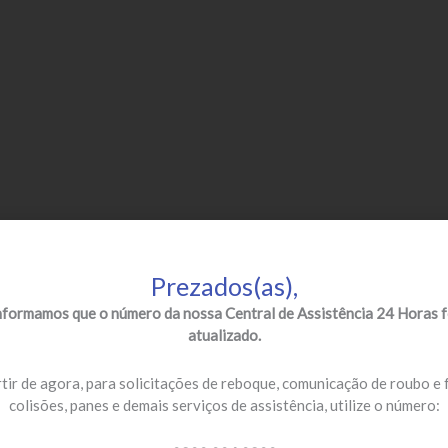
Prezados(as),
nformamos que o número da nossa Central de Assistência 24 Horas f
atualizado.
tir de agora, para solicitações de reboque, comunicação de roubo e 
colisões, panes e demais serviços de assistência, utilize o número: