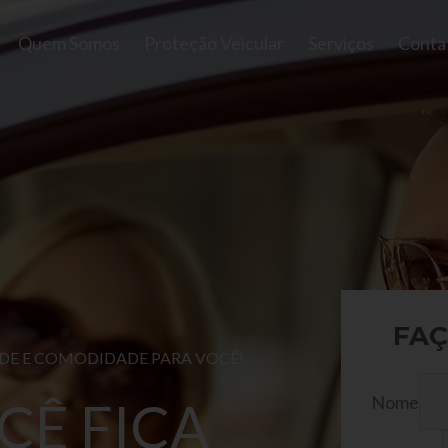
Quem Somos
Proteção Veicular
Serviços
Conta
FAÇ
ADE E COMODIDADE PARA VOCÊ!
Nome
CÊ FICA