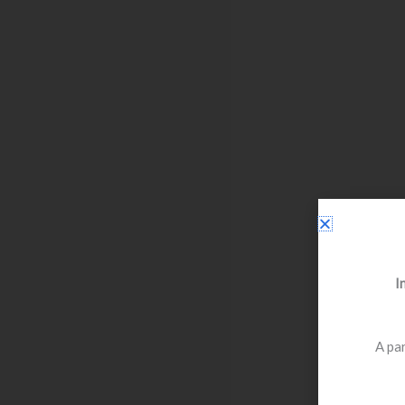
I
A par