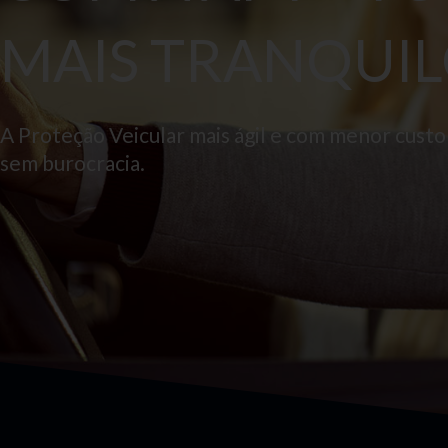
MAIS TRANQUIL
A Proteção Veicular mais ágil e com menor cust
sem burocracia.