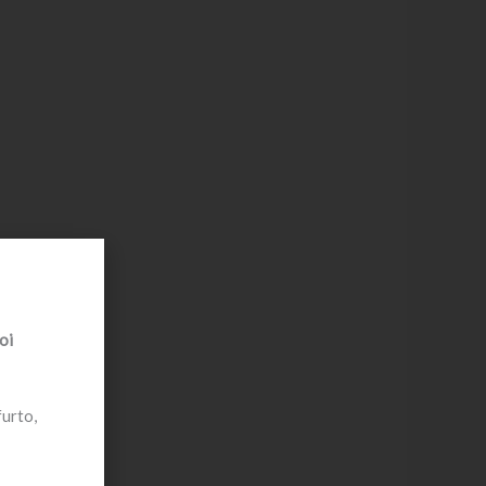
oi
furto,