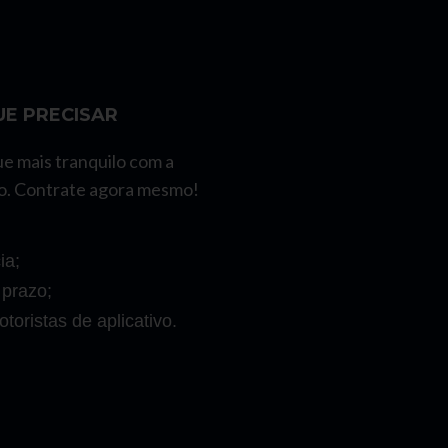
E PRECISAR
ue mais tranquilo com a
o. Contrate agora mesmo!
ia;
 prazo;
toristas de aplicativo.