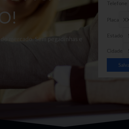
Telefone
O!
Placa
Estado
o do mercado. Sem pegadinhas e
Cidade
Salv