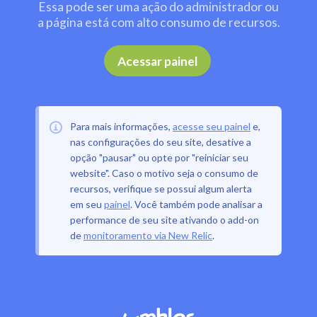
Essa pode ser uma ação do administrador ou
a página está com alto consumo de recursos.
.
Acessar painel
Para mais informações,
acesse seu painel
e,
nas configurações do seu site, desative a
opção "pausar" ou opte por "reiniciar seu
website". Caso o motivo seja o consumo de
recursos, verifique se possui algum alerta
em seu
painel
. Você também pode analisar a
performance de seu site ativando o add-on
de
monitoramento via New Relic
.