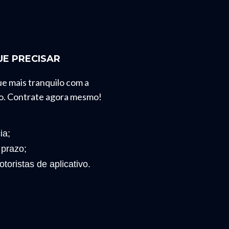
E PRECISAR
ue mais tranquilo com a
o. Contrate agora mesmo!
ia;
 prazo;
toristas de aplicativo.