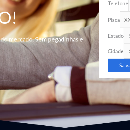
Telefone
O!
Placa
Estado
o do mercado. Sem pegadinhas e
Cidade
Salv