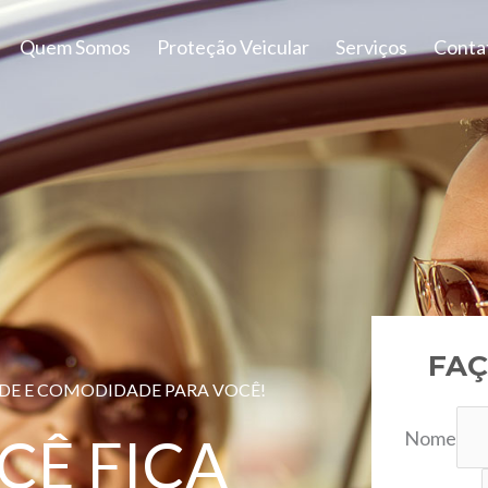
Quem Somos
Proteção Veicular
Serviços
Conta
FAÇ
ADE E COMODIDADE PARA VOCÊ!
Nome
CÊ FICA