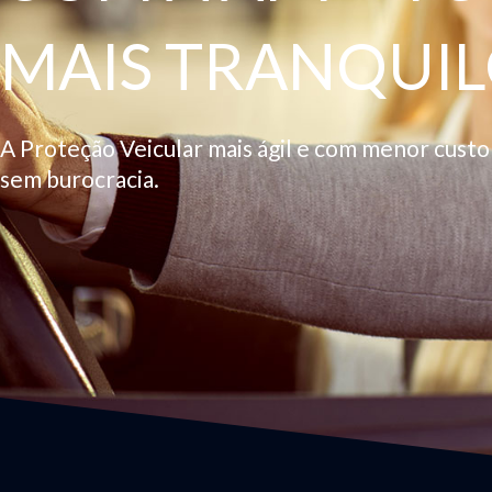
MAIS TRANQUIL
A Proteção Veicular mais ágil e com menor cust
sem burocracia.