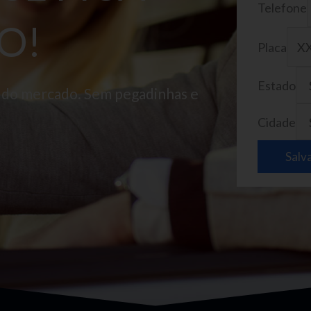
Telefone
O!
Placa
Estado
o do mercado. Sem pegadinhas e
Cidade
Salv