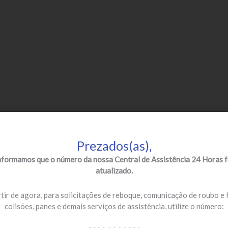
Prezados(as),
nformamos que o número da nossa Central de Assistência 24 Horas f
atualizado.
tir de agora, para solicitações de reboque, comunicação de roubo e 
colisões, panes e demais serviços de assistência, utilize o número: