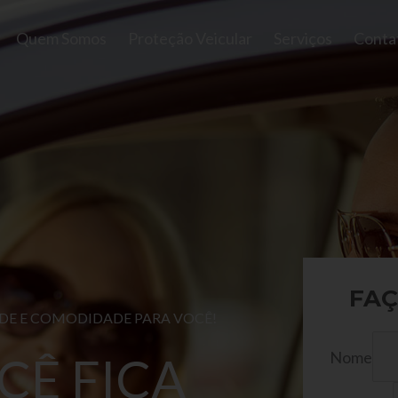
Quem Somos
Proteção Veicular
Serviços
Conta
FAÇ
ADE E COMODIDADE PARA VOCÊ!
Nome
CÊ FICA