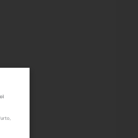
oi
furto,