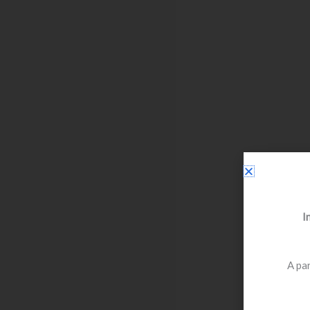
I
A par