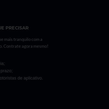
E PRECISAR
ue mais tranquilo com a
o. Contrate agora mesmo!
ia;
 prazo;
toristas de aplicativo.