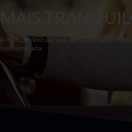
MAIS TRANQUIL
A Proteção Veicular mais ágil e com menor cust
sem burocracia.