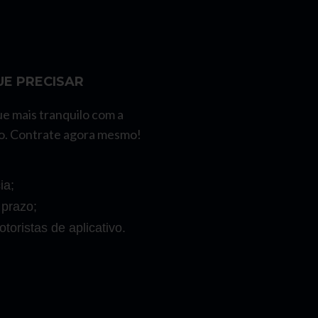
E PRECISAR
ue mais tranquilo com a
o. Contrate agora mesmo!
ia;
 prazo;
toristas de aplicativo.