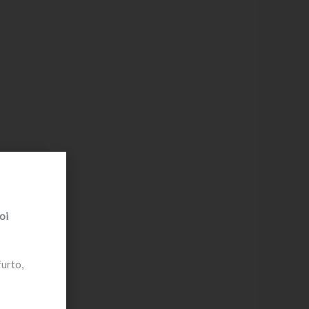
oi
furto,