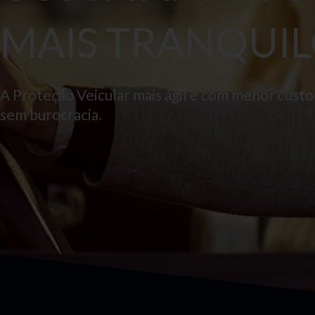
MAIS TRANQUIL
A Proteção Veicular mais ágil e com menor cust
sem burocracia.