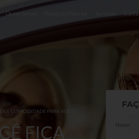
Quem Somos
Proteção Veicular
Serviços
Conta
FAÇ
ADE E COMODIDADE PARA VOCÊ!
Nome
CÊ FICA