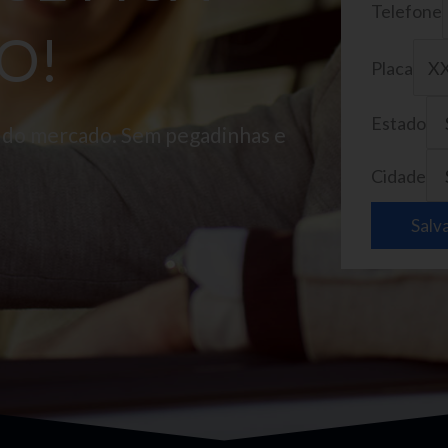
Telefone
O!
Placa
Estado
o do mercado. Sem pegadinhas e
Cidade
Salv