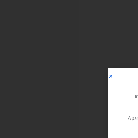
I
A par