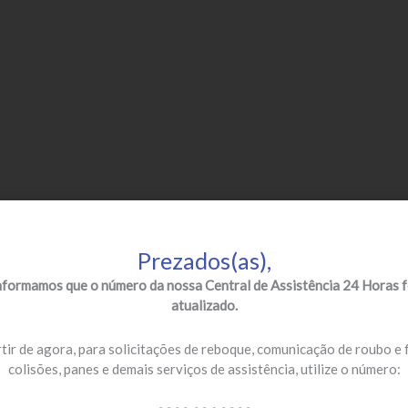
Prezados(as),
nformamos que o número da nossa Central de Assistência 24 Horas f
atualizado.
tir de agora, para solicitações de reboque, comunicação de roubo e 
colisões, panes e demais serviços de assistência, utilize o número: