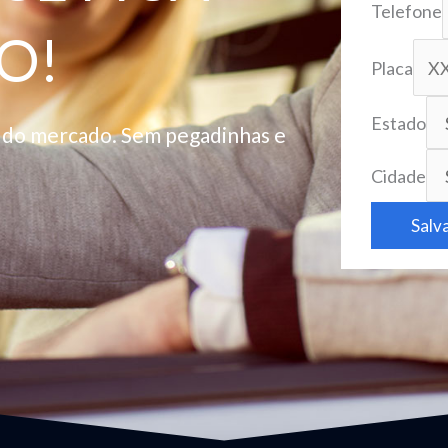
Telefone
O!
Placa
Estado
o do mercado. Sem pegadinhas e
Cidade
Salv