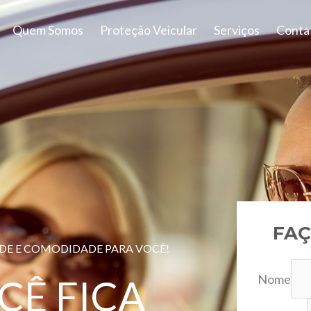
Quem Somos
Proteção Veicular
Serviços
Conta
FAÇ
ADE E COMODIDADE PARA VOCÊ!
Nome
CÊ FICA