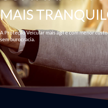
MAIS TRANQUIL
A Proteção Veicular mais ágil e com menor cust
sem burocracia.