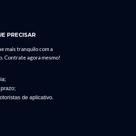
E PRECISAR
ue mais tranquilo com a
o. Contrate agora mesmo!
ia;
 prazo;
toristas de aplicativo.