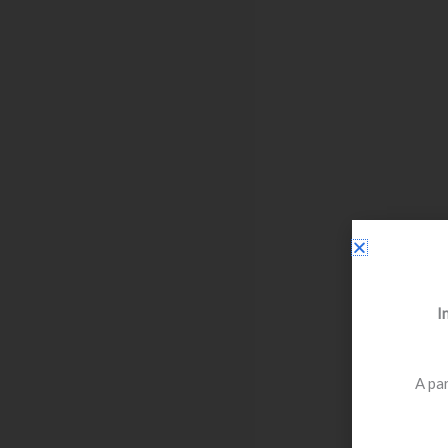
I
A par