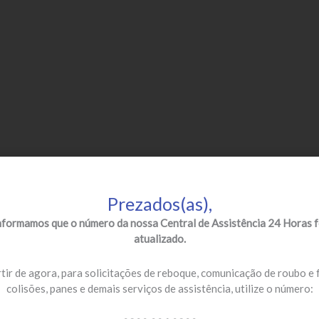
Prezados(as),
nformamos que o número da nossa Central de Assistência 24 Horas f
atualizado.
tir de agora, para solicitações de reboque, comunicação de roubo e 
colisões, panes e demais serviços de assistência, utilize o número: