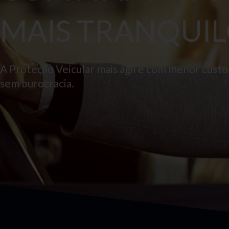
MAIS TRANQUIL
A Proteção Veicular mais ágil e com menor cust
sem burocracia.