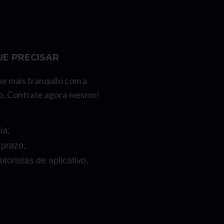
E PRECISAR
ue mais tranquilo com a
o. Contrate agora mesmo!
ia;
 prazo;
toristas de aplicativo.