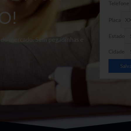
Telefone
O!
Placa
Estado
o do mercado. Sem pegadinhas e
Cidade
Salv