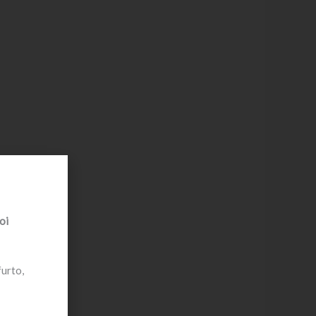
oi
furto,