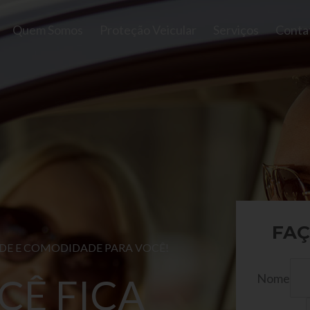
Quem Somos
Proteção Veicular
Serviços
Conta
FAÇ
ADE E COMODIDADE PARA VOCÊ!
Nome
CÊ FICA