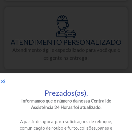
ATENDIMENTO PERSONALIZADO
Atendimento ágil e especializado para você que é
exigente na entrega!
Prezados(as),
Informamos que o número da nossa Central de
Assistência 24 Horas foi atualizado.
PARCEIROS DE PRIMEIRA
Oficinas credenciadas e especializadas para a sua
A partir de agora, para solicitações de reboque,
segurança!
comunicação de roubo e furto, colisões, panes e