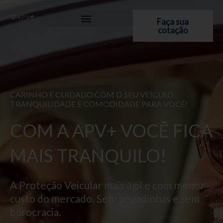
Ir
para
Faça sua
cotação
o
conteúdo
CARINHO E CUIDADO COM O SEU VEÍCULO,
TRANQUILIDADE E COMODIDADE PARA VOCÊ!
COM A APV+ VOCÊ FICA
MAIS TRANQUILO!
A Proteção Veicular mais ágil e com menor
custo do mercado. Sem pegadinhas e sem
burocracia.