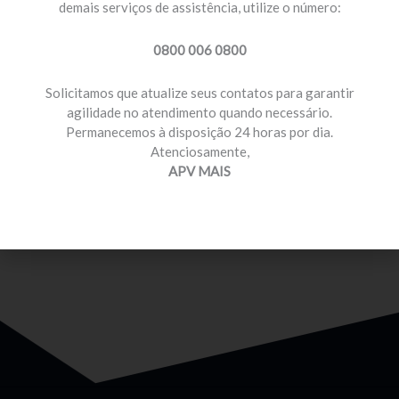
demais serviços de assistência, utilize o número:
0800 006 0800
Solicitamos que atualize seus contatos para garantir
agilidade no atendimento quando necessário.
Permanecemos à disposição 24 horas por dia.
MOTORISTA PROFISSIONAL
Atenciosamente,
Temos planos e preços com diferenciais para você
APV MAIS
que é motorista profissional.