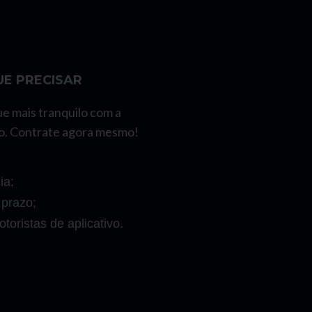
E PRECISAR
ue mais tranquilo com a
o. Contrate agora mesmo!
ia;
 prazo;
toristas de aplicativo.