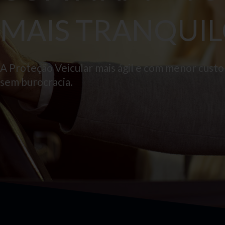
MAIS TRANQUIL
A Proteção Veicular mais ágil e com menor cust
sem burocracia.