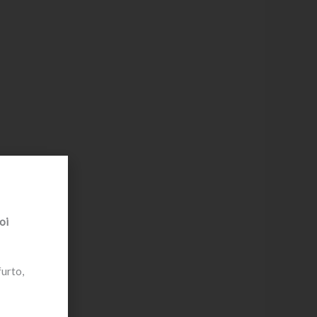
oi
furto,