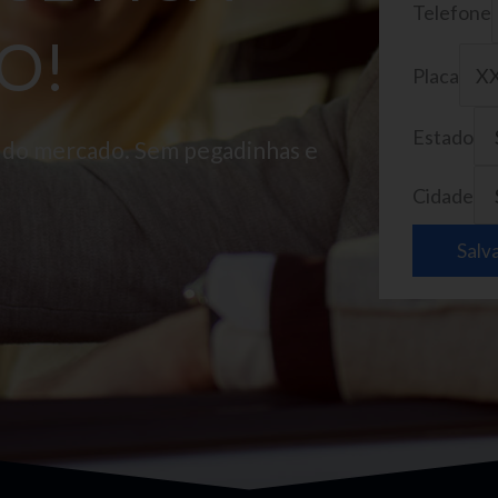
Telefone
O!
Placa
Estado
o do mercado. Sem pegadinhas e
Cidade
Salv