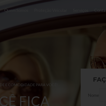
Quem Somos
Proteção Veicular
Serviços
Conta
FAÇ
ADE E COMODIDADE PARA VOCÊ!
Nome
CÊ FICA