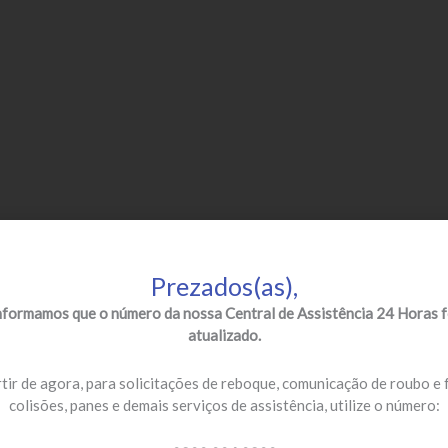
Prezados(as),
nformamos que o número da nossa Central de Assistência 24 Horas f
atualizado.
tir de agora, para solicitações de reboque, comunicação de roubo e 
colisões, panes e demais serviços de assistência, utilize o número: