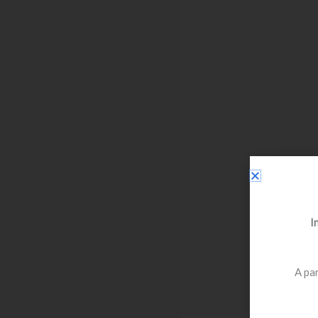
I
A par