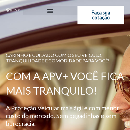
Ir
para
Faça sua
cotação
o
conteúdo
CARINHO E CUIDADO COM O SEU VEÍCULO,
TRANQUILIDADE E COMODIDADE PARA VOCÊ!
COM A APV+ VOCÊ FICA
MAIS TRANQUILO!
A Proteção Veicular mais ágil e com menor
custo do mercado. Sem pegadinhas e sem
burocracia.