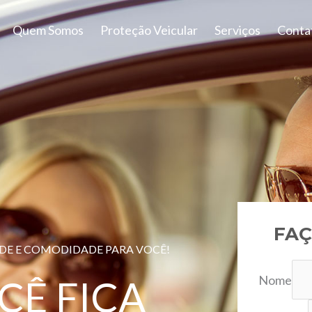
Quem Somos
Proteção Veicular
Serviços
Conta
FAÇ
ADE E COMODIDADE PARA VOCÊ!
Nome
CÊ FICA