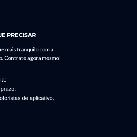
E PRECISAR
ue mais tranquilo com a
o. Contrate agora mesmo!
ia;
 prazo;
toristas de aplicativo.