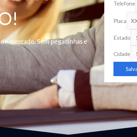
Telefone
O!
Placa
Estado
o do mercado. Sem pegadinhas e
Cidade
Salv