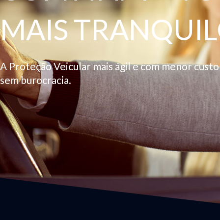
MAIS TRANQUIL
A Proteção Veicular mais ágil e com menor cust
sem burocracia.