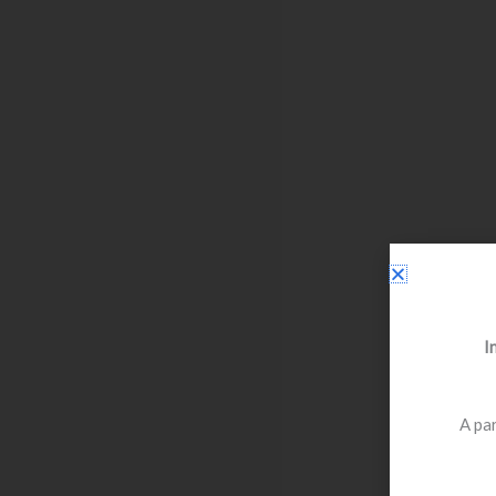
I
A par