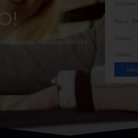
Telefone
O!
Placa
Estado
o do mercado. Sem pegadinhas e
Cidade
Salv