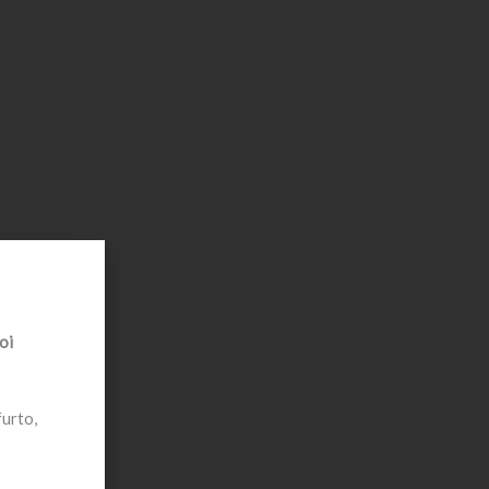
oi
furto,