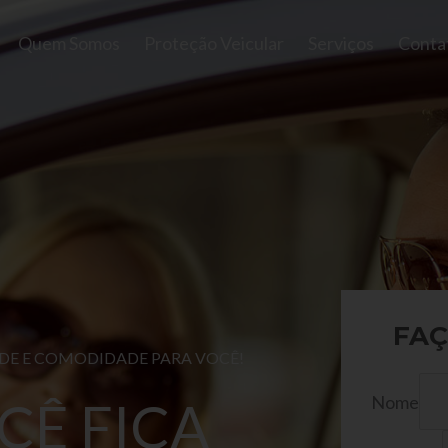
Quem Somos
Proteção Veicular
Serviços
Conta
FAÇ
ADE E COMODIDADE PARA VOCÊ!
Nome
CÊ FICA