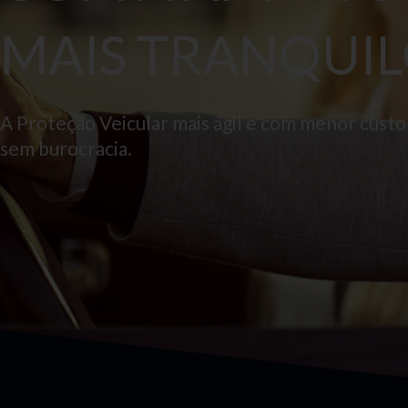
MAIS TRANQUIL
A Proteção Veicular mais ágil e com menor cust
sem burocracia.