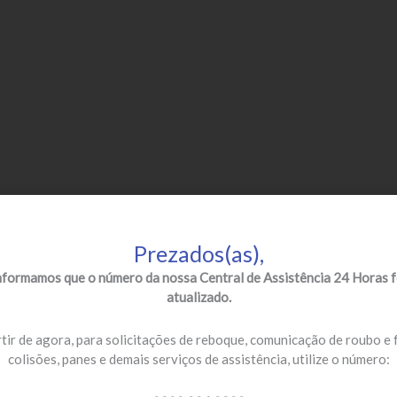
Prezados(as),
nformamos que o número da nossa Central de Assistência 24 Horas f
atualizado.
tir de agora, para solicitações de reboque, comunicação de roubo e 
colisões, panes e demais serviços de assistência, utilize o número: