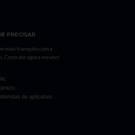
E PRECISAR
ue mais tranquilo com a
o. Contrate agora mesmo!
ia;
 prazo;
toristas de aplicativo.