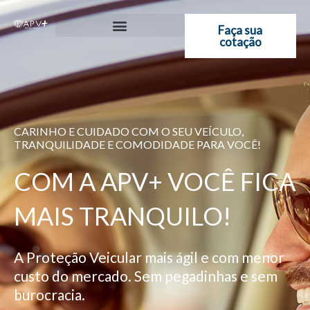
Ir
para
Faça sua
cotação
o
conteúdo
CARINHO E CUIDADO COM O SEU VEÍCULO,
TRANQUILIDADE E COMODIDADE PARA VOCÊ!
COM A APV+ VOCÊ FICA
MAIS TRANQUILO!
A Proteção Veicular mais ágil e com menor
custo do mercado. Sem pegadinhas e sem
burocracia.