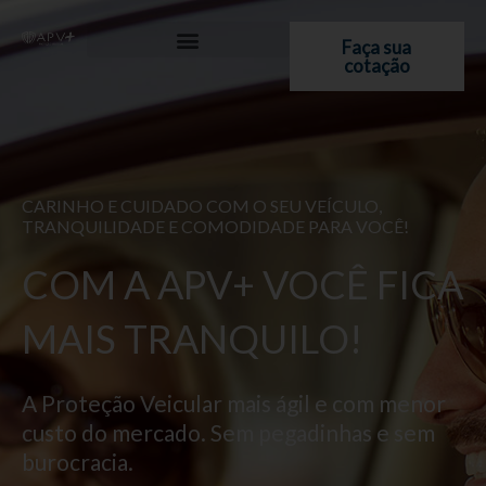
Ir
para
Faça sua
cotação
o
conteúdo
CARINHO E CUIDADO COM O SEU VEÍCULO,
TRANQUILIDADE E COMODIDADE PARA VOCÊ!
COM A APV+ VOCÊ FICA
MAIS TRANQUILO!
A Proteção Veicular mais ágil e com menor
custo do mercado. Sem pegadinhas e sem
burocracia.