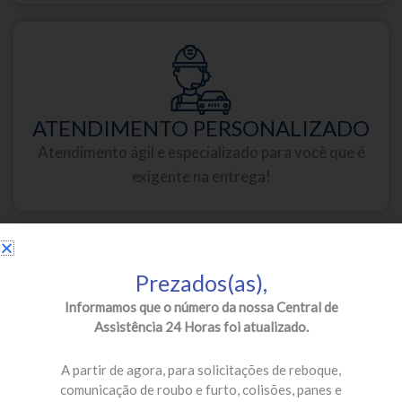
ATENDIMENTO PERSONALIZADO
Atendimento ágil e especializado para você que é
exigente na entrega!
Prezados(as),
Informamos que o número da nossa Central de
Assistência 24 Horas foi atualizado.
PARCEIROS DE PRIMEIRA
Oficinas credenciadas e especializadas para a sua
A partir de agora, para solicitações de reboque,
segurança!
comunicação de roubo e furto, colisões, panes e