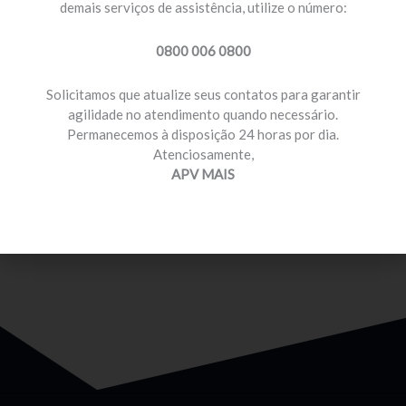
demais serviços de assistência, utilize o número:
0800 006 0800
Solicitamos que atualize seus contatos para garantir
agilidade no atendimento quando necessário.
Permanecemos à disposição 24 horas por dia.
MOTORISTA PROFISSIONAL
Atenciosamente,
Temos planos e preços com diferenciais para você
APV MAIS
que é motorista profissional.