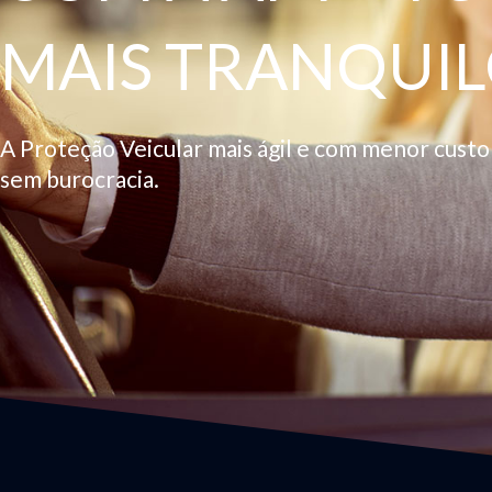
MAIS TRANQUIL
A Proteção Veicular mais ágil e com menor cust
sem burocracia.