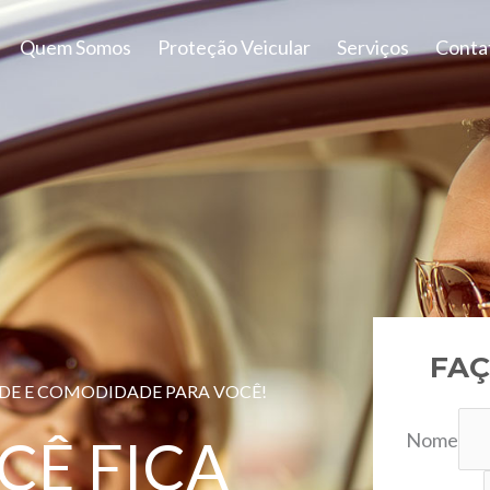
Quem Somos
Proteção Veicular
Serviços
Conta
FAÇ
ADE E COMODIDADE PARA VOCÊ!
Nome
CÊ FICA