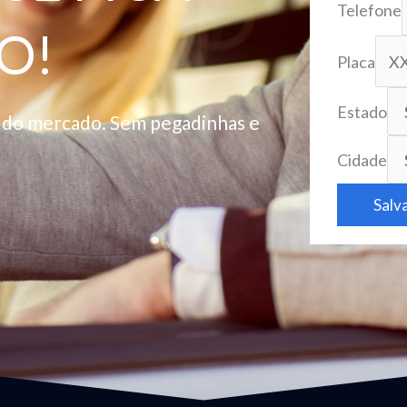
Telefone
O!
Placa
Estado
o do mercado. Sem pegadinhas e
Cidade
Salv