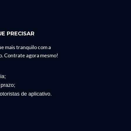
E PRECISAR
ue mais tranquilo com a
o. Contrate agora mesmo!
ia;
 prazo;
toristas de aplicativo.