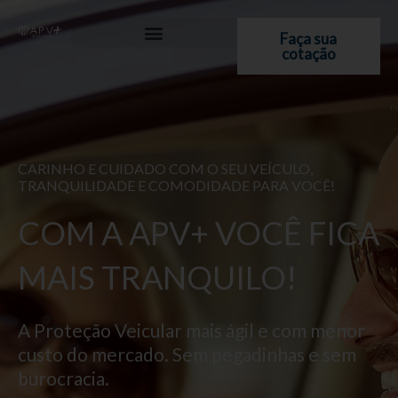
Ir
para
Faça sua
cotação
o
conteúdo
CARINHO E CUIDADO COM O SEU VEÍCULO,
TRANQUILIDADE E COMODIDADE PARA VOCÊ!
COM A APV+ VOCÊ FICA
MAIS TRANQUILO!
A Proteção Veicular mais ágil e com menor
custo do mercado. Sem pegadinhas e sem
burocracia.