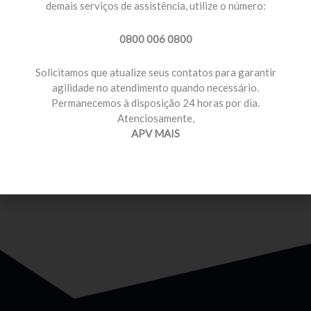
demais serviços de assistência, utilize o número:
0800 006 0800
Solicitamos que atualize seus contatos para garantir
agilidade no atendimento quando necessário.
Permanecemos à disposição 24 horas por dia.
MOTORISTA PROFISSIONAL
Atenciosamente,
Temos planos e preços com diferenciais para você
APV MAIS
que é motorista profissional.