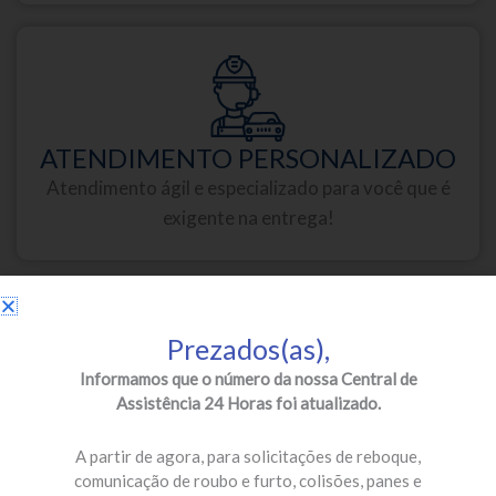
ATENDIMENTO PERSONALIZADO
Atendimento ágil e especializado para você que é
exigente na entrega!
Prezados(as),
Informamos que o número da nossa Central de
Assistência 24 Horas foi atualizado.
PARCEIROS DE PRIMEIRA
Oficinas credenciadas e especializadas para a sua
A partir de agora, para solicitações de reboque,
segurança!
comunicação de roubo e furto, colisões, panes e