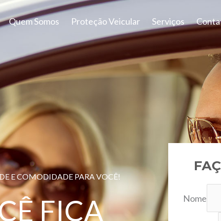
Quem Somos
Proteção Veicular
Serviços
Conta
FAÇ
ADE E COMODIDADE PARA VOCÊ!
Nome
CÊ FICA