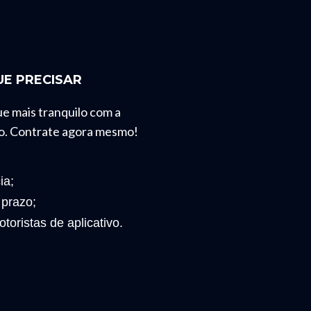
E PRECISAR
ue mais tranquilo com a
o. Contrate agora mesmo!
ia;
 prazo;
toristas de aplicativo.