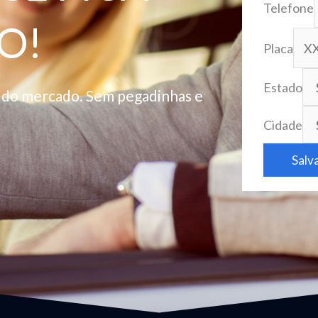
Telefone
O!
Placa
Estado
o do mercado. Sem pegadinhas e
Cidade
Salv