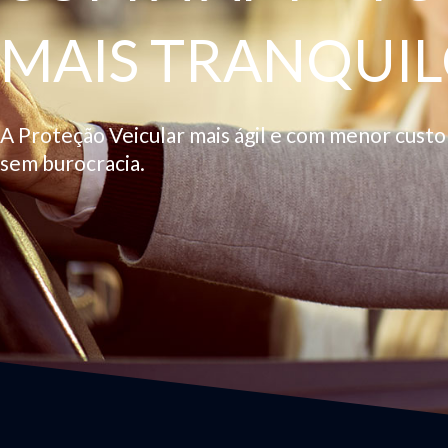
MAIS TRANQUIL
A Proteção Veicular mais ágil e com menor cust
sem burocracia.