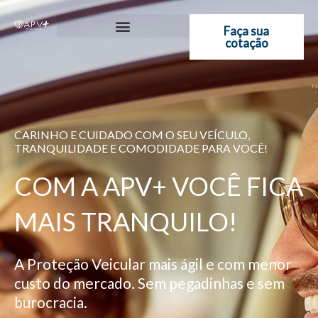
Ir
para
Faça sua
cotação
o
conteúdo
CARINHO E CUIDADO COM O SEU VEÍCULO,
TRANQUILIDADE E COMODIDADE PARA VOCÊ!
COM A APV+ VOCÊ FICA
MAIS TRANQUILO!
A Proteção Veicular mais ágil e com menor
custo do mercado. Sem pegadinhas e sem
burocracia.