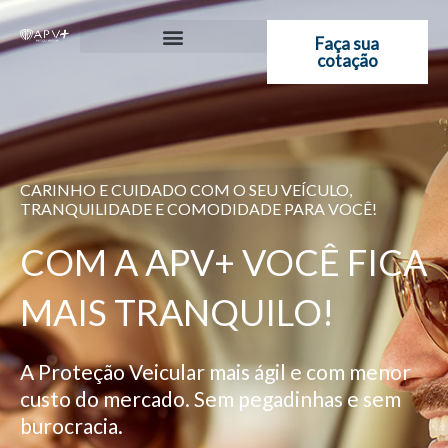
Ir
para
Faça sua
cotação
o
conteúdo
CARINHO E CUIDADO COM O SEU VEÍCULO,
TRANQUILIDADE E COMODIDADE PARA VOCÊ!
COM A APV+ VOCÊ FICA
MAIS TRANQUILO!
A Proteção Veicular mais ágil e com menor
custo do mercado. Sem pegadinhas e sem
burocracia.