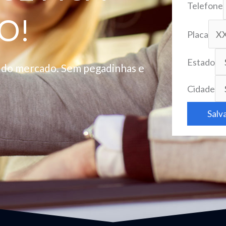
Telefone
O!
Placa
Estado
o do mercado. Sem pegadinhas e
Cidade
Salv