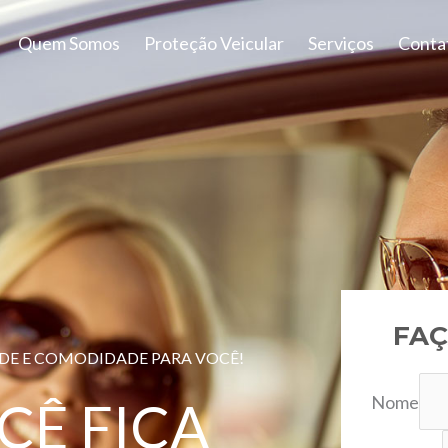
Quem Somos
Proteção Veicular
Serviços
Conta
FAÇ
ADE E COMODIDADE PARA VOCÊ!
Nome
CÊ FICA