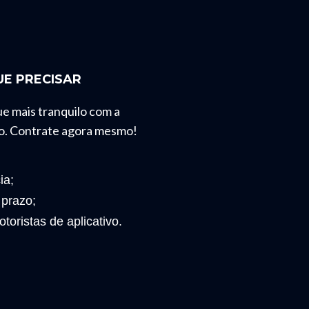
E PRECISAR
ue mais tranquilo com a
o. Contrate agora mesmo!
ia;
 prazo;
toristas de aplicativo.