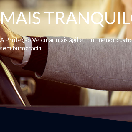
MAIS TRANQUIL
A Proteção Veicular mais ágil e com menor cust
sem burocracia.