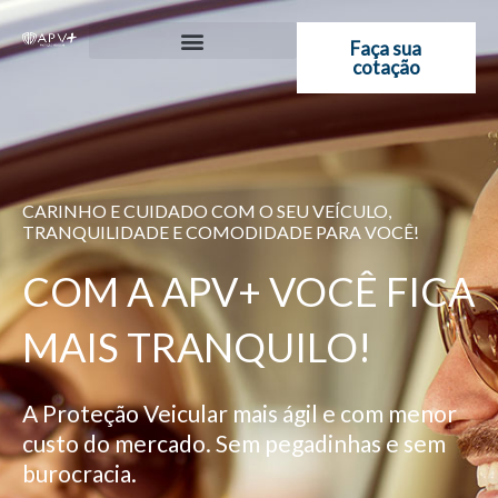
Ir
para
Faça sua
cotação
o
conteúdo
CARINHO E CUIDADO COM O SEU VEÍCULO,
TRANQUILIDADE E COMODIDADE PARA VOCÊ!
COM A APV+ VOCÊ FICA
MAIS TRANQUILO!
A Proteção Veicular mais ágil e com menor
custo do mercado. Sem pegadinhas e sem
burocracia.