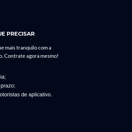
E PRECISAR
ue mais tranquilo com a
o. Contrate agora mesmo!
ia;
 prazo;
toristas de aplicativo.