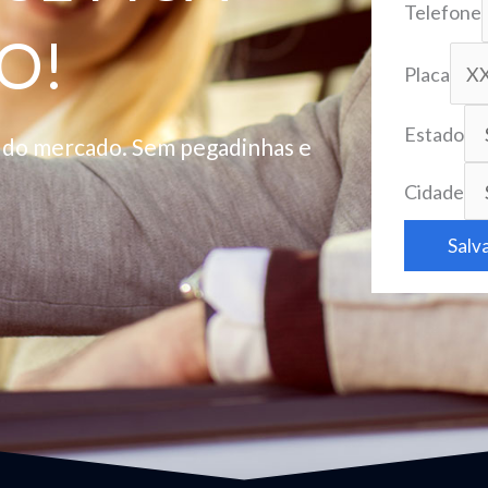
Telefone
O!
Placa
Estado
o do mercado. Sem pegadinhas e
Cidade
Salv