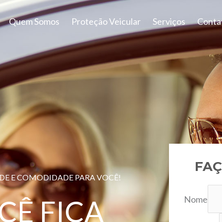
Quem Somos
Proteção Veicular
Serviços
Conta
FAÇ
ADE E COMODIDADE PARA VOCÊ!
Nome
CÊ FICA