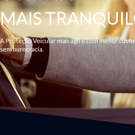
MAIS TRANQUIL
A Proteção Veicular mais ágil e com menor cust
sem burocracia.