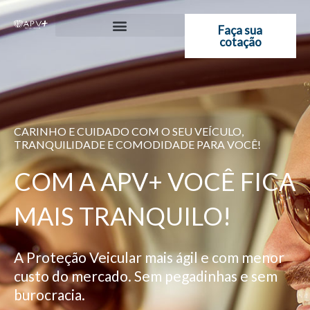
Ir
para
Faça sua
cotação
o
conteúdo
CARINHO E CUIDADO COM O SEU VEÍCULO,
TRANQUILIDADE E COMODIDADE PARA VOCÊ!
COM A APV+ VOCÊ FICA
MAIS TRANQUILO!
A Proteção Veicular mais ágil e com menor
custo do mercado. Sem pegadinhas e sem
burocracia.