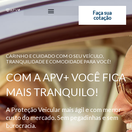
Ir
para
Faça sua
cotação
o
conteúdo
CARINHO E CUIDADO COM O SEU VEÍCULO,
TRANQUILIDADE E COMODIDADE PARA VOCÊ!
COM A APV+ VOCÊ FICA
MAIS TRANQUILO!
A Proteção Veicular mais ágil e com menor
custo do mercado. Sem pegadinhas e sem
burocracia.