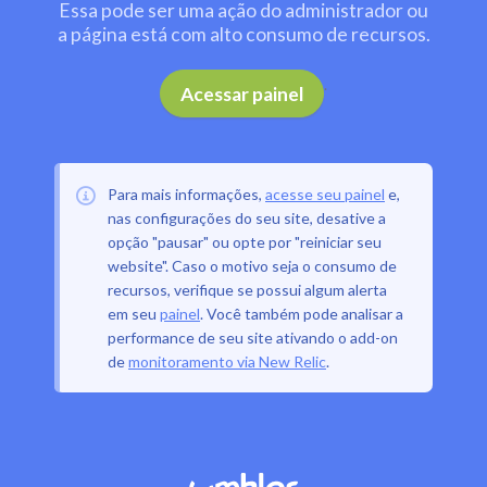
Essa pode ser uma ação do administrador ou
a página está com alto consumo de recursos.
.
Acessar painel
Para mais informações,
acesse seu painel
e,
nas configurações do seu site, desative a
opção "pausar" ou opte por "reiniciar seu
website". Caso o motivo seja o consumo de
recursos, verifique se possui algum alerta
em seu
painel
. Você também pode analisar a
performance de seu site ativando o add-on
de
monitoramento via New Relic
.