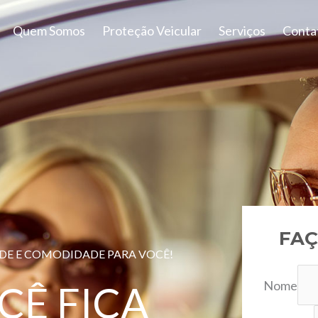
Quem Somos
Proteção Veicular
Serviços
Conta
FAÇ
ADE E COMODIDADE PARA VOCÊ!
Nome
CÊ FICA