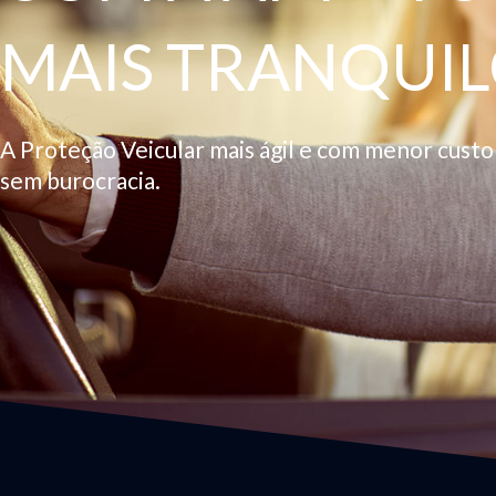
MAIS TRANQUIL
A Proteção Veicular mais ágil e com menor cust
sem burocracia.