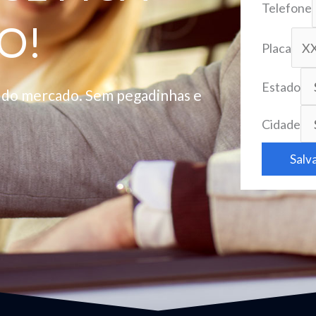
Telefone
O!
Placa
Estado
o do mercado. Sem pegadinhas e
Cidade
Salv