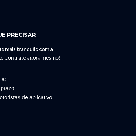
E PRECISAR
ue mais tranquilo com a
o. Contrate agora mesmo!
ia;
 prazo;
toristas de aplicativo.