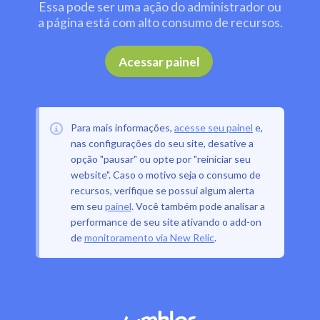
Essa pode ser uma ação do administrador ou
a página está com alto consumo de recursos.
.
Acessar painel
Para mais informações,
acesse seu painel
e,
nas configurações do seu site, desative a
opção "pausar" ou opte por "reiniciar seu
website". Caso o motivo seja o consumo de
recursos, verifique se possui algum alerta
em seu
painel
. Você também pode analisar a
performance de seu site ativando o add-on
de
monitoramento via New Relic
.