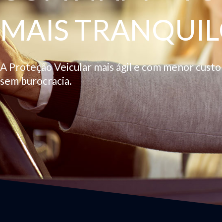
MAIS TRANQUIL
A Proteção Veicular mais ágil e com menor cust
sem burocracia.