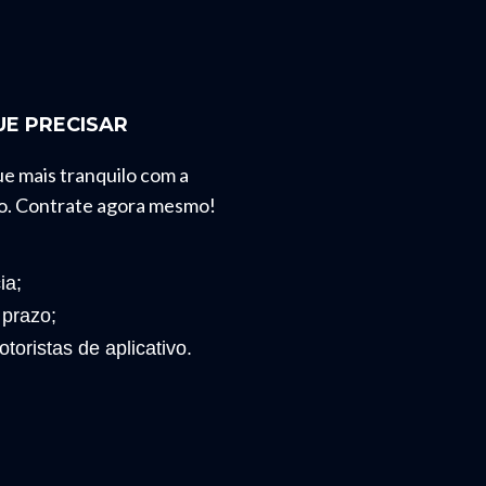
E PRECISAR
ue mais tranquilo com a
o. Contrate agora mesmo!
ia;
 prazo;
toristas de aplicativo.