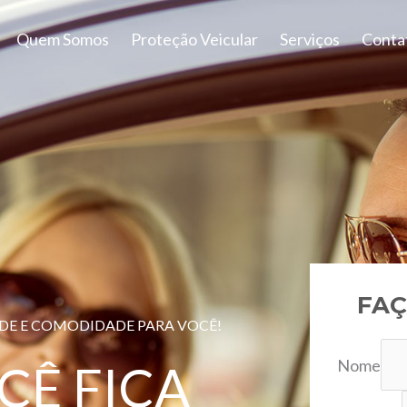
Quem Somos
Proteção Veicular
Serviços
Conta
FAÇ
ADE E COMODIDADE PARA VOCÊ!
Nome
CÊ FICA