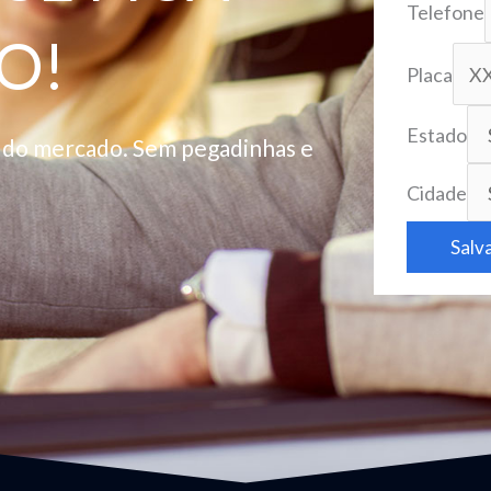
Telefone
O!
Placa
Estado
o do mercado. Sem pegadinhas e
Cidade
Salv