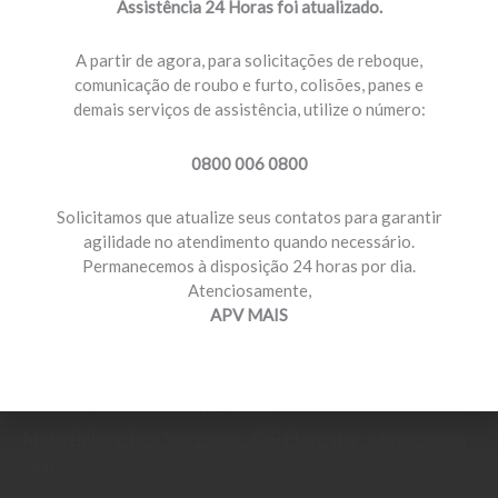
Assistência 24 Horas foi atualizado.
b
a
Horário de Atendimento
o
g
A partir de agora, para solicitações de reboque,
Segunda a Sexta, 8h30 às 18h
o
r
comunicação de roubo e furto, colisões, panes e
k
a
demais serviços de assistência, utilize o número:
m
0800 006 0800
Solicitamos que atualize seus contatos para garantir
atendimento@apvmais.com.br
agilidade no atendimento quando necessário.
Permanecemos à disposição 24 horas por dia.
Atenciosamente,
APV MAIS
Belo Horizonte:
Av. Dom Pedro I, 2053 - São João
Batista - Belo Horizonte - MG
Matozinhos:
Rua Varginha, 459 Floresta - Matozinhos
- MG