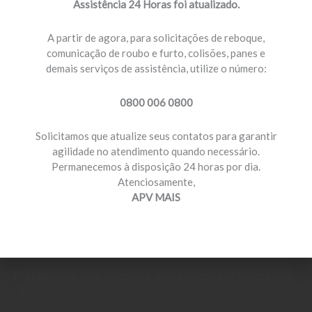
Assistência 24 Horas foi atualizado.
b
a
Horário de Atendimento
o
g
A partir de agora, para solicitações de reboque,
Segunda a Sexta, 8h30 às 18h
o
r
comunicação de roubo e furto, colisões, panes e
k
a
demais serviços de assistência, utilize o número:
m
0800 006 0800
Solicitamos que atualize seus contatos para garantir
atendimento@apvmais.com.br
agilidade no atendimento quando necessário.
Permanecemos à disposição 24 horas por dia.
Atenciosamente,
APV MAIS
Belo Horizonte:
Av. Dom Pedro I, 2053 - São João
Batista - Belo Horizonte - MG
Matozinhos:
Rua Varginha, 459 Floresta - Matozinhos
- MG