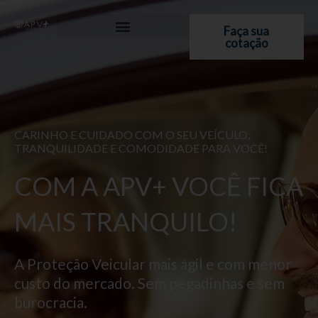
Ir
para
Faça sua
cotação
o
conteúdo
CARINHO E CUIDADO COM O SEU VEÍCULO,
TRANQUILIDADE E COMODIDADE PARA VOCÊ!
COM A APV+ VOCÊ FICA
MAIS TRANQUILO!
A Proteção Veicular mais ágil e com menor
custo do mercado. Sem pegadinhas e sem
burocracia.