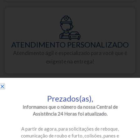
ATENDIMENTO PERSONALIZADO
Atendimento ágil e especializado para você que é
exigente na entrega!
Prezados(as),
Informamos que o número da nossa Central de
Assistência 24 Horas foi atualizado.
PARCEIROS DE PRIMEIRA
Oficinas credenciadas e especializadas para a sua
A partir de agora, para solicitações de reboque,
segurança!
comunicação de roubo e furto, colisões, panes e