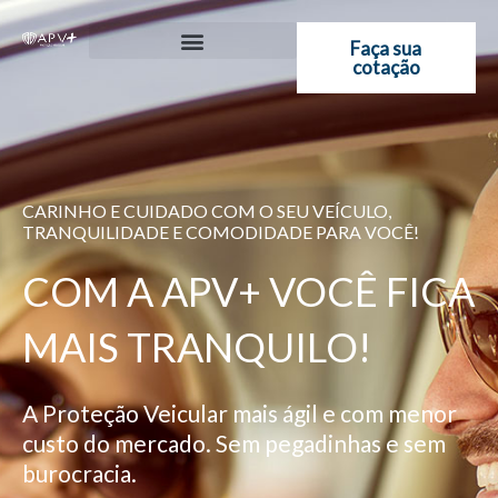
Ir
para
Faça sua
cotação
o
conteúdo
CARINHO E CUIDADO COM O SEU VEÍCULO,
TRANQUILIDADE E COMODIDADE PARA VOCÊ!
COM A APV+ VOCÊ FICA
MAIS TRANQUILO!
A Proteção Veicular mais ágil e com menor
custo do mercado. Sem pegadinhas e sem
burocracia.