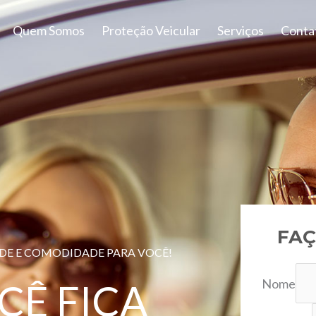
Quem Somos
Proteção Veicular
Serviços
Conta
FAÇ
ADE E COMODIDADE PARA VOCÊ!
Nome
CÊ FICA