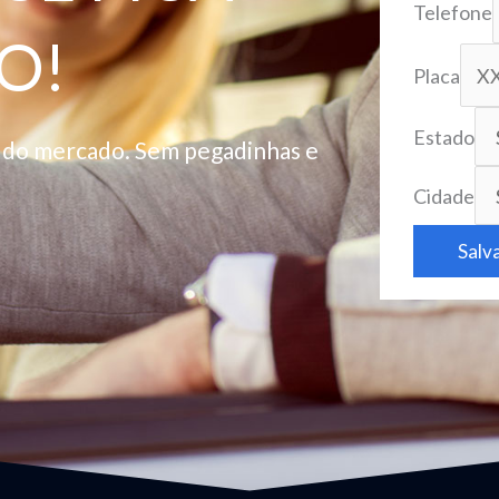
Telefone
O!
Placa
Estado
o do mercado. Sem pegadinhas e
Cidade
Salv