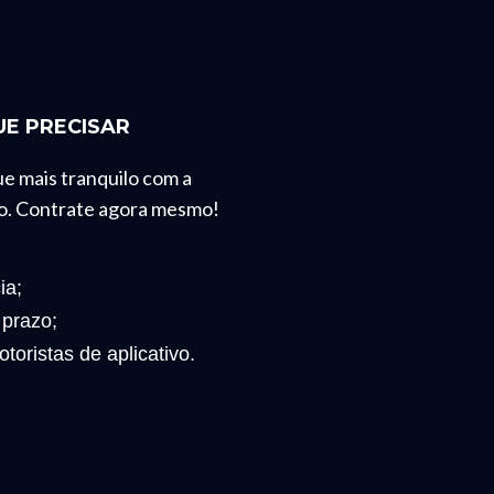
E PRECISAR
ue mais tranquilo com a
o. Contrate agora mesmo!
ia;
 prazo;
toristas de aplicativo.