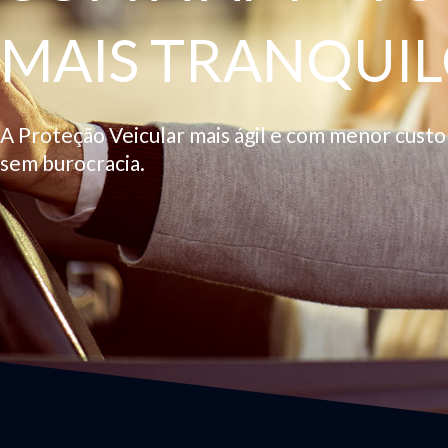
MAIS TRANQUIL
A Proteção Veicular mais ágil e com menor cust
sem burocracia.