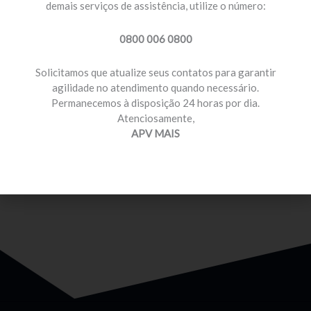
demais serviços de assistência, utilize o número:
0800 006 0800
Solicitamos que atualize seus contatos para garantir
agilidade no atendimento quando necessário.
Permanecemos à disposição 24 horas por dia.
MOTORISTA PROFISSIONAL
Atenciosamente,
Temos planos e preços com diferenciais para você
APV MAIS
que é motorista profissional.