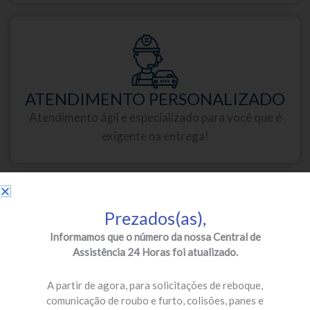
ATENDIMENTO PERSONALIZADO
Atendimento ágil e especializado para você que é
exigente na entrega!
Prezados(as),
Informamos que o número da nossa Central de
Assistência 24 Horas foi atualizado.
PARCEIROS DE PRIMEIRA
Oficinas credenciadas e especializadas para a sua
A partir de agora, para solicitações de reboque,
segurança!
comunicação de roubo e furto, colisões, panes e