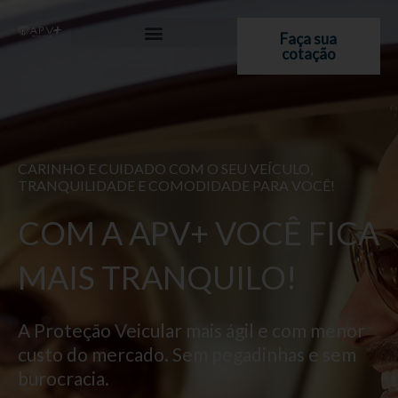
Ir
para
Faça sua
cotação
o
conteúdo
CARINHO E CUIDADO COM O SEU VEÍCULO,
TRANQUILIDADE E COMODIDADE PARA VOCÊ!
COM A APV+ VOCÊ FICA
MAIS TRANQUILO!
A Proteção Veicular mais ágil e com menor
custo do mercado. Sem pegadinhas e sem
burocracia.