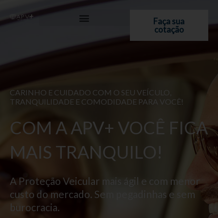
Ir
para
Faça sua
cotação
o
conteúdo
CARINHO E CUIDADO COM O SEU VEÍCULO,
TRANQUILIDADE E COMODIDADE PARA VOCÊ!
COM A APV+ VOCÊ FICA
MAIS TRANQUILO!
A Proteção Veicular mais ágil e com menor
custo do mercado. Sem pegadinhas e sem
burocracia.