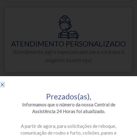
ATENDIMENTO PERSONALIZADO
Atendimento ágil e especializado para você que é
exigente na entrega!
Prezados(as),
Informamos que o número da nossa Central de
Assistência 24 Horas foi atualizado.
PARCEIROS DE PRIMEIRA
Oficinas credenciadas e especializadas para a sua
A partir de agora, para solicitações de reboque,
segurança!
comunicação de roubo e furto, colisões, panes e