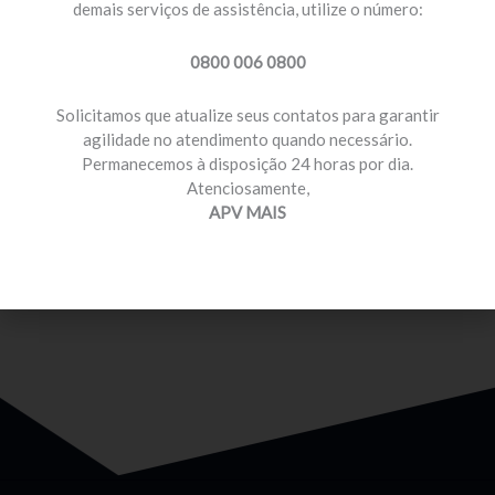
demais serviços de assistência, utilize o número:
0800 006 0800
Solicitamos que atualize seus contatos para garantir
agilidade no atendimento quando necessário.
Permanecemos à disposição 24 horas por dia.
MOTORISTA PROFISSIONAL
Atenciosamente,
Temos planos e preços com diferenciais para você
APV MAIS
que é motorista profissional.