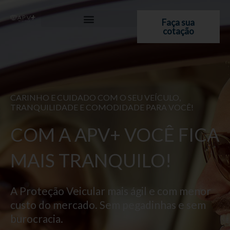
Ir
para
Faça sua
cotação
o
conteúdo
CARINHO E CUIDADO COM O SEU VEÍCULO,
TRANQUILIDADE E COMODIDADE PARA VOCÊ!
COM A APV+ VOCÊ FICA
MAIS TRANQUILO!
A Proteção Veicular mais ágil e com menor
custo do mercado. Sem pegadinhas e sem
burocracia.