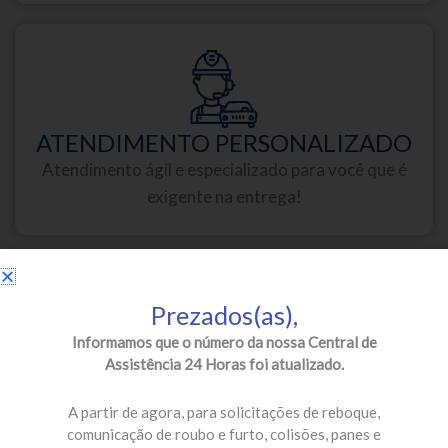
ATENDIMENTO PERSONALIZADO
Atendimento ágil e especializado para você que é
exigente na entrega!
Prezados(as),
Informamos que o número da nossa Central de
Assistência 24 Horas foi atualizado.
PARCEIROS DE PRIMEIRA
Oficinas credenciadas e especializadas para a sua
A partir de agora, para solicitações de reboque,
segurança!
comunicação de roubo e furto, colisões, panes e