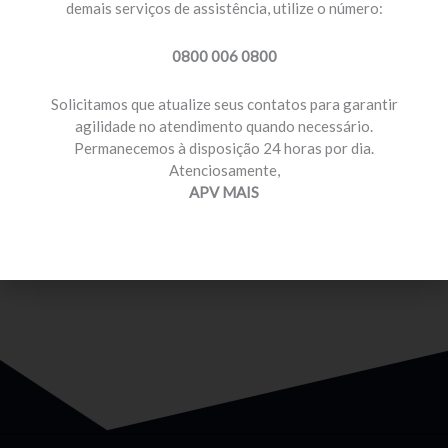
demais serviços de assistência, utilize o número:
0800 006 0800
Solicitamos que atualize seus contatos para garantir
agilidade no atendimento quando necessário.
Permanecemos à disposição 24 horas por dia.
MOTORISTA PROFISSIONAL
Atenciosamente,
Temos planos e preços com diferenciais para você
APV MAIS
que é motorista profissional.